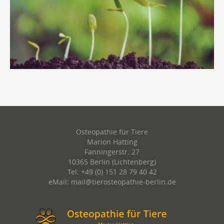
Osteopathie für Tiere
Marion Hatting
Fanningerstr. 27
10365 Berlin (Lichtenberg)
Tel: +49 (0) 151 28 79 40 42
eMail: mail@tierosteopathie-berlin.de