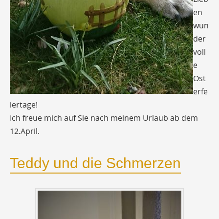
en
wun
der
voll
e
Ost
erfe
iertage!
Ich freue mich auf Sie nach meinem Urlaub ab dem
12.April.
Teddy und die Schmerzen