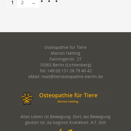
1
2
→
Osteopathie für Tiere
Marion Hatting
Fanningerstr. 27
10365 Berlin (Lichtenberg)
Tel: +49 (0) 151 28 79 40 42
eMail: mail@tierosteopathie-berlin.de
Alles Leben ist Bewegung. Dort, wo Bewegung
gestört ist, da beginnt Krankheit. A.T. Still