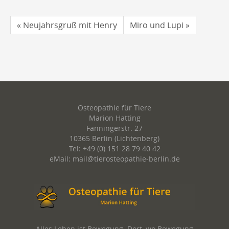
« Neujahrsgruß mit Henry
Miro und Lupi »
Osteopathie für Tiere
Marion Hatting
Fanningerstr. 27
10365 Berlin (Lichtenberg)
Tel: +49 (0) 151 28 79 40 42
eMail: mail@tierosteopathie-berlin.de
Alles Leben ist Bewegung. Dort, wo Bewegung