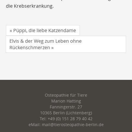
die Krebserkrankung.
« Püppi, die liebe Katzendame
Elvis & der Weg zum Leben ohne
Rückenschmerzen »
Osteopathie für Tiere
Marion Hatting
Fanningerstr. 27
10365 Berlin (Lichtenberg)
Tel: +49 (0) 151 28 79 40 42
eMail: mail@tierosteopathie-berlin.de