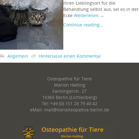
ihren Lieblingsort für die
Behandlung selbst aus, sei es in der
Ecke
Weiterlesen
→
Continue reading...
Allgemein
Hinterlasse einen Kommentar
Osteopathie für Tiere
Marion Hatting
Fanningerstr. 27
10365 Berlin (Lichtenberg)
Tel: +49 (0) 151 28 79 40 42
eMail: mail@tierosteopathie-berlin.de